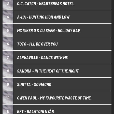
C.C. CATCH - HEARTBREAK HOTEL
3
A-HA - HUNTING HIGH AND LOW
4
MC MIKER G & DJ SVEN - HOLIDAY RAP
5
TOTO - I'LL BE OVER YOU
6
ALPHAVILLE - DANCE WITH ME
7
SANDRA - IN THE HEAT OF THE NIGHT
8
SINITTA - SO MACHO
9
OWEN PAUL - MY FAVOURITE WASTE OF TIME
10
KFT - BALATONI NYÁR
11