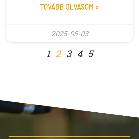
TOVÁBB OLVASOM »
2025-05-03
1
2
3
4
5