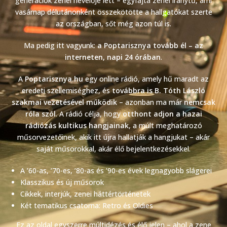
generációk zenei nevelője lett – egyfajta zenei iránytű, ami
vasárnap délutánonként összekötötte a hallgatókat szerte
az országban, sőt még azon túl is.
Ma pedig itt vagyunk:
a Poptarisznya tovább él – az
interneten, napi 24 órában
.
A
Poptarisznya.hu
egy online rádió, amely hű maradt az
eredeti szellemiséghez, és
továbbra is B. Tóth László
szakmai vezetésével működik
– azonban ma már
nemcsak
róla szól
. A rádió célja, hogy
otthont adjon a hazai
rádiózás kultikus hangjainak
, a múlt meghatározó
műsorvezetőinek, akik itt újra hallatják a hangjukat – akár
saját műsorokkal, akár élő bejelentkezésekkel.
A ’60-as, ’70-es, ’80-as és ’90-es évek legnagyobb slágerei
Klasszikus és új műsorok
Cikkek, interjúk, zenei háttértörténetek
Két tematikus csatorna: Retro és Oldies
Ez az oldal egyszerre múltidézés és élő jelen – ahol a zene