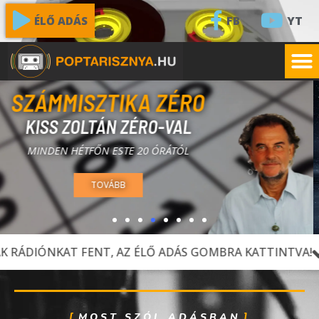
FB
YT
ÉLŐ ADÁS
ZENEVERZUM
HUDÁK MISIVEL
MINDEN SZOMBAT ESTE 20 ÓRÁTÓL
TOVÁBB
FENT, AZ ÉLŐ ADÁS GOMBRA KATTINTVA!
LÁTOGASSÁK 
MOST SZÓL ADÁSBAN