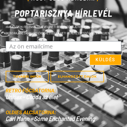
POPTARISZNYA HÍRLEVÉL
IRATKOZZON FEL EMAILCÍMÉVEL, HETI RETRO TÉMÁJÚ HÍRLEVELÜNKRE!
MŰSORAJÁNLÓK, RETRO ÉRDEKESSÉGEK HETI RENDSZERESSÉGGEL EMAILBEN.
KÜLDÉS
TOVÁBBI INFÓK
ELHANGZOTT DALOK
RETRO FŐCSATORNA:
OLDIES ALCSATORNA: