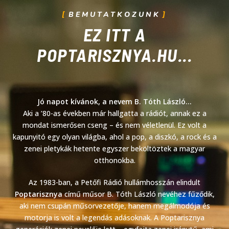
BEMUTATKOZUNK
EZ ITT A
POPTARISZNYA.HU...
Jó napot kívánok, a nevem B. Tóth László…
Aki a ’80-as években már hallgatta a rádiót, annak ez a
mondat ismerősen cseng – és nem véletlenül. Ez volt a
kapunyitó egy olyan világba, ahol a pop, a diszkó, a rock és a
zenei pletykák hetente egyszer beköltöztek a magyar
otthonokba.
Az 1983-ban, a Petőfi Rádió hullámhosszán elindult
Poptarisznya
című műsor B. Tóth László nevéhez fűződik,
aki nem csupán műsorvezetője, hanem megálmodója és
motorja is volt a legendás adásoknak. A Poptarisznya