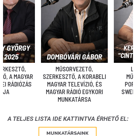
YÖRGY
KERESZTE
"CINTULA" 1
25
DOMBÓVÁRI GÁBOR
SZTŐ,
MŰSORVEZETŐ,
LEMEZL
 MAGYAR
SZERKESZTŐ, A KORABELI
MŰSORVEZ
DIÓZÁS
MAGYAR TELEVÍZIÓ, ÉS
POPTARIS
MAGYAR RÁDIÓ EGYKORI
SWEEPERE
MUNKATÁRSA
A TELJES LISTA IDE KATTINTVA ÉRHETŐ EL:
MUNKATÁRSAINK