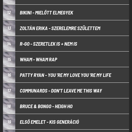
BIKINI - MIELŐTT ELMEGYEK
12
ZOLTÁN ERIKA - SZERELEMRE SZÜLETTEM
13
R-GO - SZERETLEK IS + NEM IS
14
WHAM - WHAM RAP
15
PATTY RYAN - YOU 'RE MY LOVE YOU 'RE MY LIFE
16
COMMUNARDS - DON'T LEAVE ME THIS WAY
17
BRUCE & BONGO - HEIGH HO
18
ELSŐ EMELET - KIS GENERÁCIÓ
19