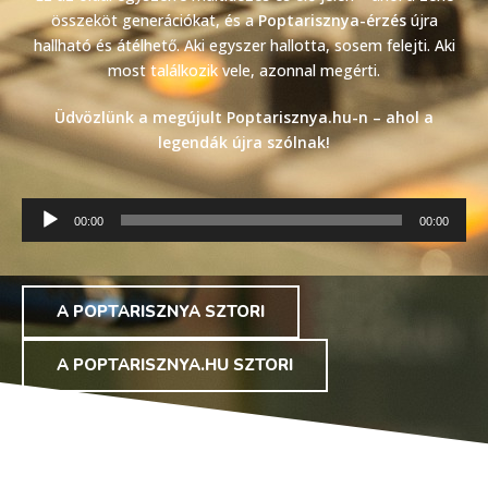
összeköt generációkat, és a
Poptarisznya-érzés
újra
hallható és átélhető. Aki egyszer hallotta, sosem felejti. Aki
most találkozik vele, azonnal megérti.
Üdvözlünk a megújult Poptarisznya.hu-n – ahol a
legendák újra szólnak!
Audió
00:00
00:00
lejátszó
A POPTARISZNYA SZTORI
A POPTARISZNYA.HU SZTORI