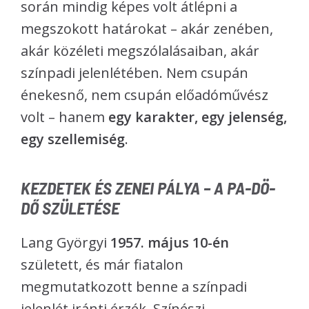
során mindig képes volt átlépni a
megszokott határokat – akár zenében,
akár közéleti megszólalásaiban, akár
színpadi jelenlétében. Nem csupán
énekesnő, nem csupán előadóművész
volt – hanem
egy karakter, egy jelenség,
egy szellemiség
.
KEZDETEK ÉS ZENEI PÁLYA – A PA-DÖ-
DŐ SZÜLETÉSE
Lang Györgyi
1957. május 10-én
született, és már fiatalon
megmutatkozott benne a színpadi
jelenlét iránti érzék. Színészi