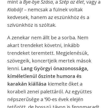
mint a
Bye-bye Szása
, a
Szép az élet
, vagy a
Kiabálj!
– nemcsak a fülnek voltak
kedvesek, hanem az eszünkhöz és a
szívünkhöz is szóltak.
A zenekar nem állt be a sorba. Nem
akart trendeket követni, inkább
trendeket teremtett. Megjelenésük,
szövegeik, koncertjeik mertek mások
lenni.
Lang Györgyi önazonossága,
kíméletlenül őszinte humora és
karakán kiállása
kiemelte őket a
korabeli zenei palettáról. Az együttes
népszerűsége a ’90-es évek elején
tetőzött, de hosszú távon is fennmaradt