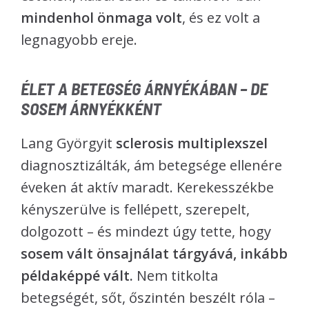
mindenhol önmaga volt
, és ez volt a
legnagyobb ereje.
ÉLET A BETEGSÉG ÁRNYÉKÁBAN – DE
SOSEM ÁRNYÉKKÉNT
Lang Györgyit
sclerosis multiplexszel
diagnosztizálták, ám betegsége ellenére
éveken át aktív maradt. Kerekesszékbe
kényszerülve is fellépett, szerepelt,
dolgozott – és mindezt úgy tette, hogy
sosem vált önsajnálat tárgyává, inkább
példaképpé vált.
Nem titkolta
betegségét, sőt, őszintén beszélt róla –