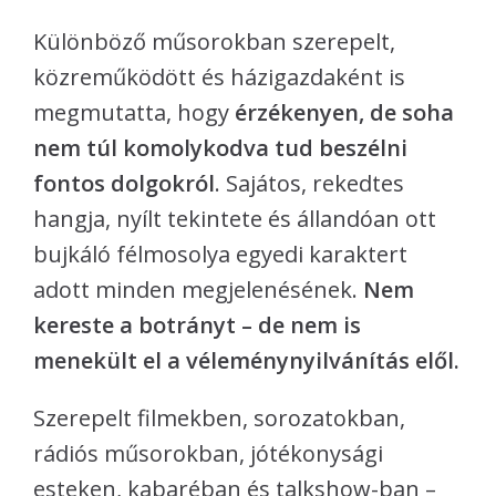
Különböző műsorokban szerepelt,
közreműködött és házigazdaként is
megmutatta, hogy
érzékenyen, de soha
nem túl komolykodva tud beszélni
fontos dolgokról
. Sajátos, rekedtes
hangja, nyílt tekintete és állandóan ott
bujkáló félmosolya egyedi karaktert
adott minden megjelenésének.
Nem
kereste a botrányt – de nem is
menekült el a véleménynyilvánítás elől.
Szerepelt filmekben, sorozatokban,
rádiós műsorokban, jótékonysági
esteken, kabaréban és talkshow-ban –