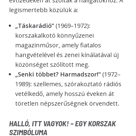
évtizedeken át szóltak a hallgatókhoz. A
legismertebb közülük a:
„Táskarádió”
(1969–1972):
korszakalkotó könnyűzenei
magazinműsor, amely fiatalos
hangvételével és zenei kínálatával új
közönséget szólított meg.
„Senki többet? Harmadszor!”
(1972–
1989): szellemes, szórakoztató rádiós
vetélkedő, amely hosszú éveken át
töretlen népszerűségnek örvendett.
HALLÓ, ITT VAGYOK! – EGY KORSZAK
SZIMBÓLUMA