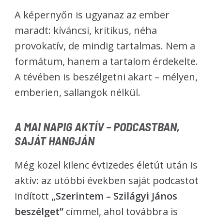
A képernyőn is ugyanaz az ember
maradt: kíváncsi, kritikus, néha
provokatív, de mindig tartalmas. Nem a
formátum, hanem a tartalom érdekelte.
A tévében is beszélgetni akart – mélyen,
emberien, sallangok nélkül.
A MAI NAPIG AKTÍV – PODCASTBAN,
SAJÁT HANGJÁN
Még közel kilenc évtizedes életút után is
aktív: az utóbbi években saját podcastot
indított
„Szerintem – Szilágyi János
beszélget”
címmel, ahol továbbra is