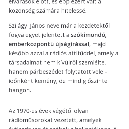
elvárások előtt, és épp ezért vált a
közönség számára hitelessé.
Szilágyi János neve már a kezdetektől
fogva egyet jelentett a
szókimondó,
emberközpontú újságírással
, majd
később azzal a rádiós attitűddel, amely a
társadalmat nem kívülről szemlélte,
hanem párbeszédet folytatott vele –
időnként kemény, de mindig őszinte
hangon.
Az 1970-es évek végétől olyan
rádióműsorokat vezetett, amelyek