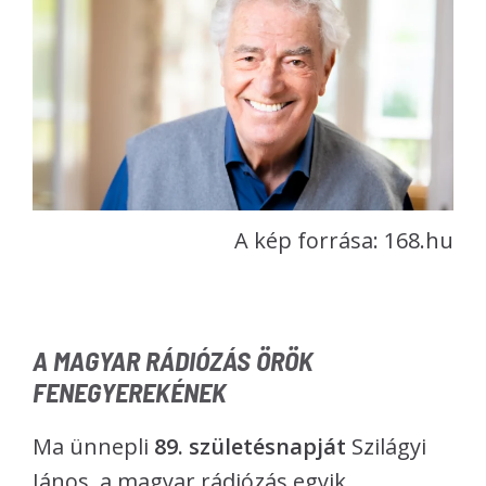
A kép forrása: 168.hu
A MAGYAR RÁDIÓZÁS ÖRÖK
FENEGYEREKÉNEK
Ma ünnepli
89. születésnapját
Szilágyi
János, a magyar rádiózás egyik