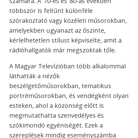
számára. A ’70-es és ’80-as években
többször is feltűnt különféle
szórakoztató vagy közéleti műsorokban,
amelyekben ugyanazt az őszinte,
kérlelhetetlen stílust képviselte, amit a
rádióhallgatók már megszoktak tőle.
A Magyar Televízióban több alkalommal
láthatták a nézők
beszélgetőműsorokban, tematikus
portréműsorokban, és vendégként olyan
esteken, ahol a közönség előtt is
megmutathatta szenvedélyes és
szókimondó egyéniségét. Ezek a
szereplések mindig eseményszámba