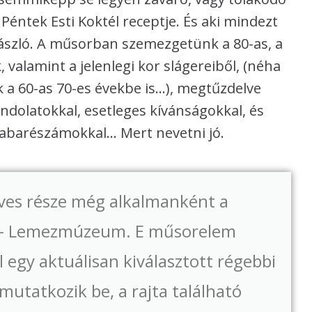
 Péntek Esti Koktél receptje. És aki mindezt
 László. A műsorban szemezgetünk a 80-as, a
, valamint a jelenlegi kor slágereiből, (néha
k a 60-as 70-es évekbe is…), megtűzdelve
ndolatokkal, esetleges kívánságokkal, és
abarészámokkal… Mert nevetni jó.
ves része még alkalmanként a
 - Lemezmúzeum. E műsorelem
l egy aktuálisan kiválasztott régebbi
mutatkozik be, a rajta található