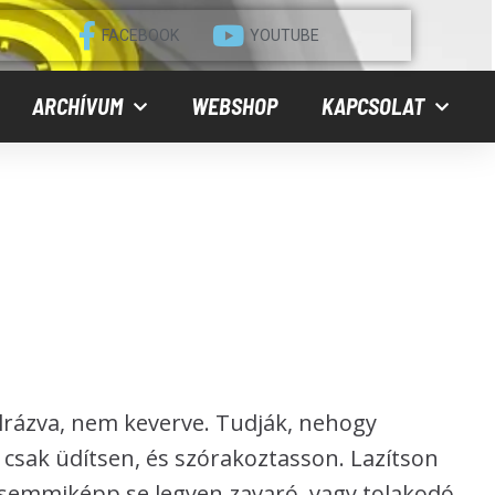
FACEBOOK
YOUTUBE
ARCHÍVUM
WEBSHOP
KAPCSOLAT
elrázva, nem keverve. Tudják, nehogy
csak üdítsen, és szórakoztasson. Lazítson
e semmiképp se legyen zavaró, vagy tolakodó