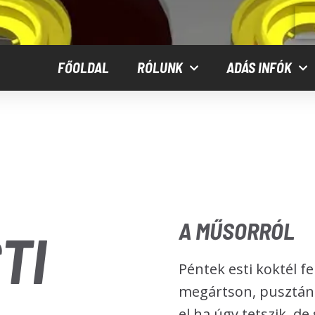
FŐOLDAL
RÓLUNK
ADÁS INFÓK
A MŰSORRÓL
TI
Péntek esti koktél f
megártson, pusztán 
el ha úgy tetszik, d