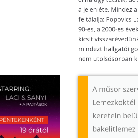
a jelenléte. Mindez a
feltálalja: Popovics
90-es, a 2000-es évek
kicsit visszarévedün
mindezt hallgatói go
nem utolsósorban k
A műsor szer
Lemezkoktél
keretein belü
bakelitlemez 