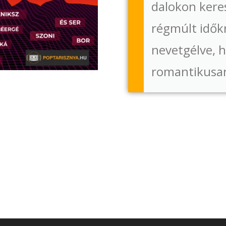
dalokon kere
régmúlt időkr
nevetgélve, h
romantikusa