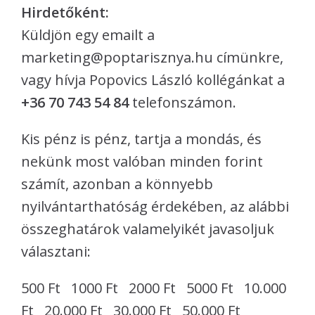
Hirdetőként:
Küldjön egy emailt a
marketing@poptarisznya.hu címünkre,
vagy hívja Popovics László kollégánkat a
+36 70 743 54 84
telefonszámon.
Kis pénz is pénz, tartja a mondás, és
nekünk most valóban minden forint
számít, azonban a könnyebb
nyilvántarthatóság érdekében, az alábbi
összeghatárok valamelyikét javasoljuk
választani:
500 Ft 1000 Ft 2000 Ft 5000 Ft 10.000
Ft 20.000 Ft 30.000 Ft 50.000 Ft