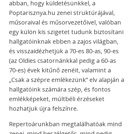
abban, hogy küldetésünkkel, a
Poptarisznya.hu zenei struktúrájával,
műsoraival és műsorvezetőivel, valóban
egy külön kis szigetet tudunk biztosítani
hallgatóinknak ebben a zajos világban,
és visszaidézhetjük a 70-es 80-as, 90-es
(az Oldies csatornánkkal pedig a 60-as
70-es) évek kitűnő zenéit, valamint a
„Csak a szépre emlékezünk” elv alapján a
hallgatóink számára szép, és fontos
emlékképeket, múltbéli érzéseket
hozhatjuk újra felszínre.
Repertoárunkban megtalálhatóak mind
zenei, mind beszélgetős, mind pedig