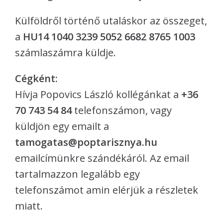
Külföldről történő utaláskor az összeget,
a
HU14 1040 3239 5052 6682 8765 1003
számlaszámra küldje.
Cégként:
Hívja Popovics László kollégánkat a
+36
70 743 54 84
telefonszámon, vagy
küldjön egy emailt a
tamogatas@poptarisznya.hu
emailcímünkre szándékáról. Az email
tartalmazzon legalább egy
telefonszámot amin elérjük a részletek
miatt.