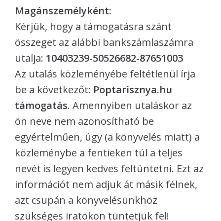
Magánszemélyként:
Kérjük, hogy a támogatásra szánt
összeget az alábbi bankszámlaszámra
utalja:
10403239-50526682-87651003
Az utalás közleményébe feltétlenül írja
be a következőt:
Poptarisznya.hu
támogatás
. Amennyiben utaláskor az
ön neve nem azonosítható be
egyértelműen, úgy (a könyvelés miatt) a
közleménybe a fentieken túl a teljes
nevét is legyen kedves feltüntetni. Ezt az
információt nem adjuk át másik félnek,
azt csupán a könyvelésünkhöz
szükséges iratokon tüntetjük fel!