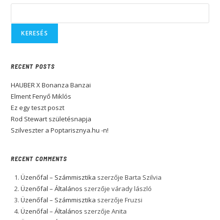
KERESÉS
RECENT POSTS
HAUBER X Bonanza Banzai
Elment Fenyő Miklós
Ez egy teszt poszt
Rod Stewart születésnapja
Szilveszter a Poptarisznya.hu -n!
RECENT COMMENTS
Üzenőfal – Számmisztika
szerzője
Barta Szilvia
Üzenőfal – Általános
szerzője
várady lászló
Üzenőfal – Számmisztika
szerzője
Fruzsi
Üzenőfal – Általános
szerzője
Anita