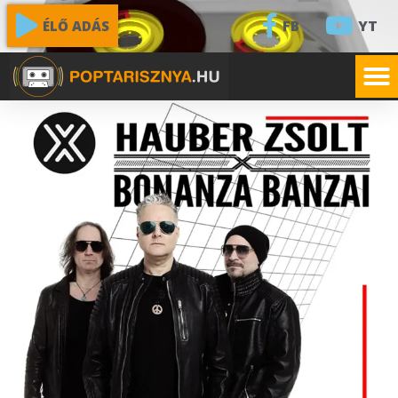
FB
YT
ÉLŐ ADÁS