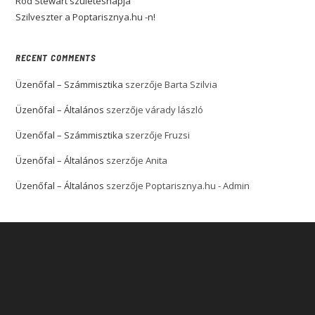
Rod Stewart születésnapja
Szilveszter a Poptarisznya.hu -n!
RECENT COMMENTS
Üzenőfal – Számmisztika
szerzője
Barta Szilvia
Üzenőfal – Általános
szerzője
várady lászló
Üzenőfal – Számmisztika
szerzője
Fruzsi
Üzenőfal – Általános
szerzője
Anita
Üzenőfal – Általános
szerzője
Poptarisznya.hu - Admin