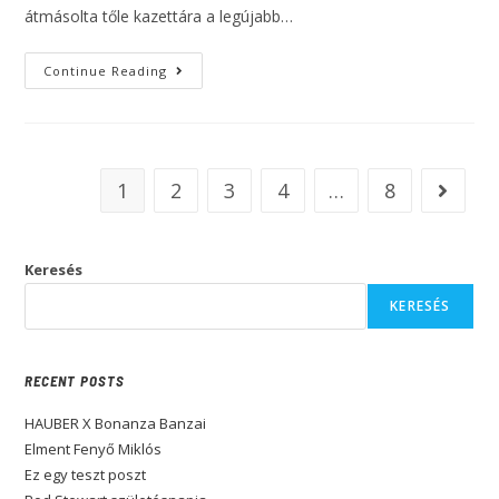
átmásolta tőle kazettára a legújabb…
Continue Reading
1
2
3
4
…
8
Keresés
KERESÉS
RECENT POSTS
HAUBER X Bonanza Banzai
Elment Fenyő Miklós
Ez egy teszt poszt