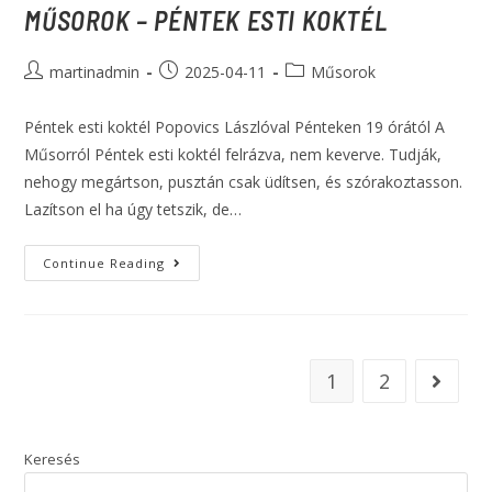
MŰSOROK – PÉNTEK ESTI KOKTÉL
martinadmin
2025-04-11
Műsorok
Péntek esti koktél Popovics Lászlóval Pénteken 19 órától A
Műsorról Péntek esti koktél felrázva, nem keverve. Tudják,
nehogy megártson, pusztán csak üdítsen, és szórakoztasson.
Lazítson el ha úgy tetszik, de…
Continue Reading
1
2
Keresés