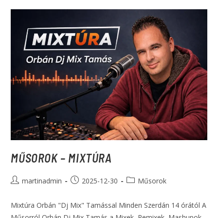
MŰSOROK – MIXTÚRA
martinadmin
2025-12-30
Műsorok
Mixtúra Orbán "Dj Mix" Tamással Minden Szerdán 14 órától A
Műsorról Orbán Dj Mix Tamás a Mixek, Remixek, Mashupok