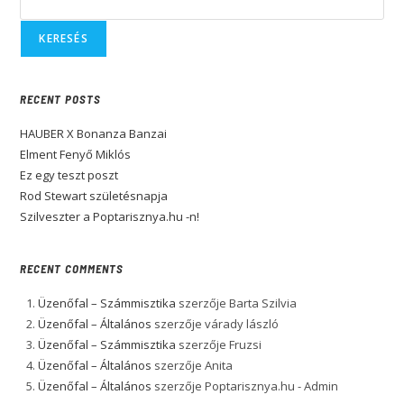
KERESÉS
RECENT POSTS
HAUBER X Bonanza Banzai
Elment Fenyő Miklós
Ez egy teszt poszt
Rod Stewart születésnapja
Szilveszter a Poptarisznya.hu -n!
RECENT COMMENTS
Üzenőfal – Számmisztika
szerzője
Barta Szilvia
Üzenőfal – Általános
szerzője
várady lászló
Üzenőfal – Számmisztika
szerzője
Fruzsi
Üzenőfal – Általános
szerzője
Anita
Üzenőfal – Általános
szerzője
Poptarisznya.hu - Admin