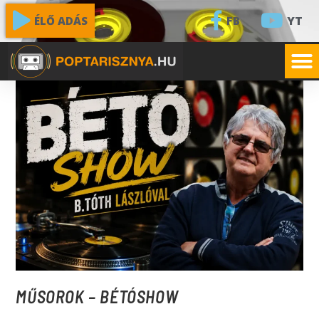
FB
YT
ÉLŐ ADÁS
MŰSOROK – BÉTÓSHOW