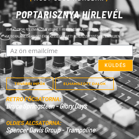
POPTARISZNYA HÍRLEVÉL
IRATKOZZON FEL EMAILCÍMÉVEL, HETI RETRO TÉMÁJÚ HÍRLEVELÜNKRE!
MŰSORAJÁNLÓK, RETRO ÉRDEKESSÉGEK HETI RENDSZERESSÉGGEL EMAILBEN.
KÜLDÉS
TOVÁBBI INFÓK
ELHANGZOTT DALOK
RETRO FŐCSATORNA:
OLDIES ALCSATORNA: