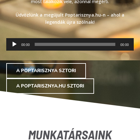
most találkozik vele, azonnal megérti.
Üdvözlünk a megújult Poptarisznya.hu-n – ahol a
legendák újra szólnak!
Audió
00:00
00:00
lejátszó
A POPTARISZNYA SZTORI
A POPTARISZNYA.HU SZTORI
MUNKATÁRSAINK