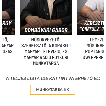
Y
KERESZTES TIB
"CINTULA" 1944 - 
DOMBÓVÁRI GÁBOR
MŰSORVEZETŐ,
LEMEZLOVAS,
AR
SZERKESZTŐ, A KORABELI
MŰSORVEZETŐ, 
S
MAGYAR TELEVÍZIÓ, ÉS
POPTARISZNYA.
MAGYAR RÁDIÓ EGYKORI
SWEEPEREK HAN
MUNKATÁRSA
A TELJES LISTA IDE KATTINTVA ÉRHETŐ EL:
MUNKATÁRSAINK