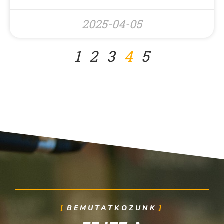
2025-04-05
1
2
3
4
5
BEMUTATKOZUNK