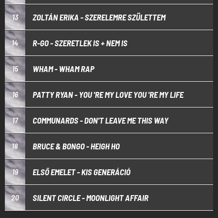
ZOLTÁN ERIKA - SZERELEMRE SZÜLETTEM
13
R-GO - SZERETLEK IS + NEM IS
14
WHAM - WHAM RAP
15
PATTY RYAN - YOU 'RE MY LOVE YOU 'RE MY LIFE
16
COMMUNARDS - DON'T LEAVE ME THIS WAY
17
BRUCE & BONGO - HEIGH HO
18
ELSŐ EMELET - KIS GENERÁCIÓ
19
SILENT CIRCLE - MOONLIGHT AFFAIR
20