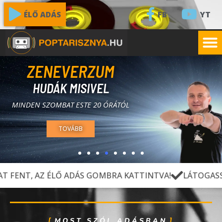
FB
YT
ÉLŐ ADÁS
MUSIC STORY
HAJCSER ATTILÁVAL
MINDEN PÉNTEKEN 21 ÓRÁTÓL
BŐVEBBEN
LŐ ADÁS GOMBRA KATTINTVA!
LÁTOGASSÁK MEG FACEBO
MOST SZÓL ADÁSBAN