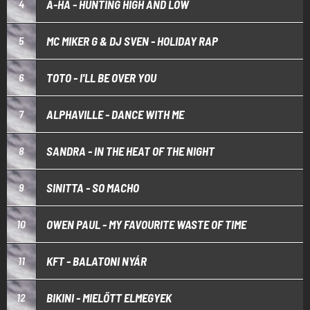
A-HA - HUNTING HIGH AND LOW
4
MC MIKER G & DJ SVEN - HOLIDAY RAP
5
TOTO - I'LL BE OVER YOU
6
ALPHAVILLE - DANCE WITH ME
7
SANDRA - IN THE HEAT OF THE NIGHT
8
SINITTA - SO MACHO
9
OWEN PAUL - MY FAVOURITE WASTE OF TIME
10
KFT - BALATONI NYÁR
11
BIKINI - MIELŐTT ELMEGYEK
12