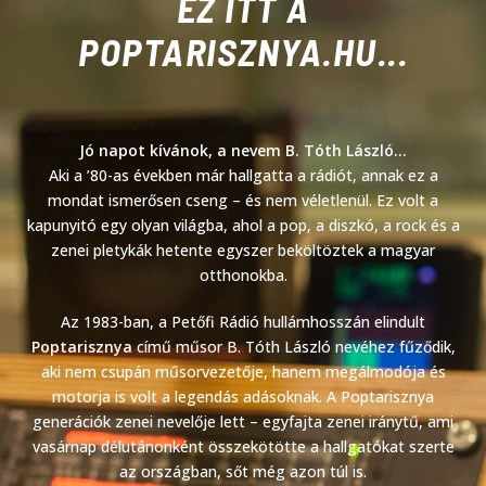
EZ ITT A
POPTARISZNYA.HU...
Jó napot kívánok, a nevem B. Tóth László…
Aki a ’80-as években már hallgatta a rádiót, annak ez a
mondat ismerősen cseng – és nem véletlenül. Ez volt a
kapunyitó egy olyan világba, ahol a pop, a diszkó, a rock és a
zenei pletykák hetente egyszer beköltöztek a magyar
otthonokba.
Az 1983-ban, a Petőfi Rádió hullámhosszán elindult
Poptarisznya
című műsor B. Tóth László nevéhez fűződik,
aki nem csupán műsorvezetője, hanem megálmodója és
motorja is volt a legendás adásoknak. A Poptarisznya
generációk zenei nevelője lett – egyfajta zenei iránytű, ami
vasárnap délutánonként összekötötte a hallgatókat szerte
az országban, sőt még azon túl is.