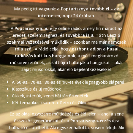
Ma pedig itt vagyunk:
a Poptarisznya tovább él – az
interneten, napi 24 órában
.
A
Poptarisznya.hu
egy online rádió, amely hű maradt az
eredeti szellemiséghez, és
továbbra is B. Tóth László
szakmai vezetésével működik
– azonban ma már
nemcsak
róla szól
. A rádió célja, hogy
otthont adjon a hazai
rádiózás kultikus hangjainak
, a múlt meghatározó
műsorvezetőinek, akik itt újra hallatják a hangjukat – akár
saját műsorokkal, akár élő bejelentkezésekkel.
A ’60-as, ’70-es, ’80-as és ’90-es évek legnagyobb slágerei
Klasszikus és új műsorok
Cikkek, interjúk, zenei háttértörténetek
Két tematikus csatorna: Retro és Oldies
Ez az oldal egyszerre múltidézés és élő jelen – ahol a zene
összeköt generációkat, és a
Poptarisznya-érzés
újra
hallható és átélhető. Aki egyszer hallotta, sosem felejti. Aki