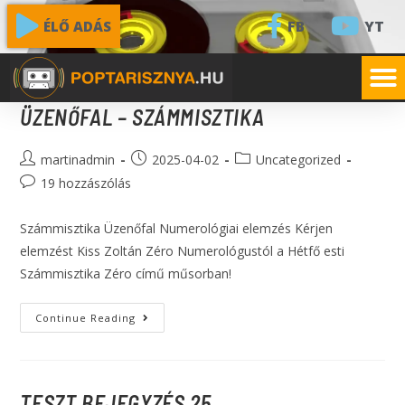
FB
YT
ÉLŐ ADÁS
ÜZENŐFAL – SZÁMMISZTIKA
martinadmin
2025-04-02
Uncategorized
19 hozzászólás
Számmisztika Üzenőfal Numerológiai elemzés Kérjen
elemzést Kiss Zoltán Zéro Numerológustól a Hétfő esti
Számmisztika Zéro című műsorban!
Continue Reading
TESZT BEJEGYZÉS 25