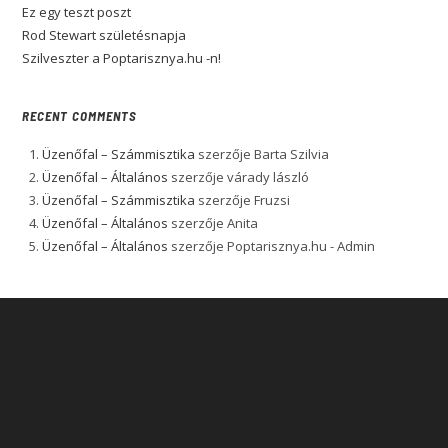
Ez egy teszt poszt
Rod Stewart születésnapja
Szilveszter a Poptarisznya.hu -n!
RECENT COMMENTS
Üzenőfal – Számmisztika
szerzője
Barta Szilvia
Üzenőfal – Általános
szerzője
várady lászló
Üzenőfal – Számmisztika
szerzője
Fruzsi
Üzenőfal – Általános
szerzője
Anita
Üzenőfal – Általános
szerzője
Poptarisznya.hu - Admin