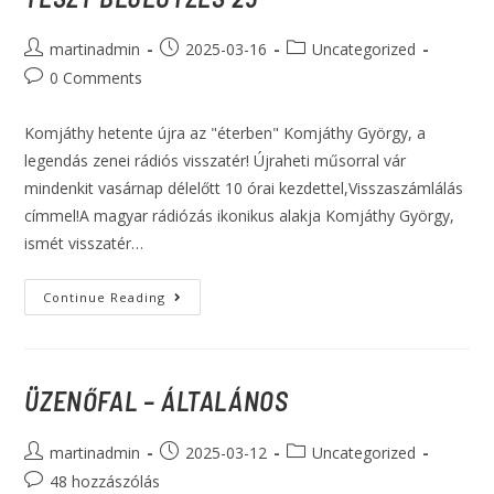
martinadmin
2025-03-16
Uncategorized
0 Comments
Komjáthy hetente újra az "éterben" Komjáthy György, a
legendás zenei rádiós visszatér! Újraheti műsorral vár
mindenkit vasárnap délelőtt 10 órai kezdettel,Visszaszámlálás
címmel!A magyar rádiózás ikonikus alakja Komjáthy György,
ismét visszatér…
Continue Reading
ÜZENŐFAL – ÁLTALÁNOS
martinadmin
2025-03-12
Uncategorized
48 hozzászólás