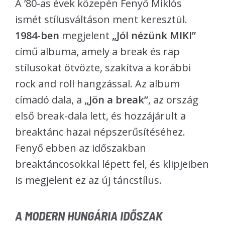
A ’80-as évek közepén Fenyő Miklós
ismét stílusváltáson ment keresztül.
1984-ben
megjelent
„Jól nézünk MIKI”
című albuma, amely a break és rap
stílusokat ötvözte, szakítva a korábbi
rock and roll hangzással. Az album
címadó dala, a
„Jön a break”
, az ország
első break-dala lett, és hozzájárult a
breaktánc hazai népszerűsítéséhez.
Fenyő ebben az időszakban
breaktáncosokkal lépett fel, és klipjeiben
is megjelent ez az új táncstílus.
A MODERN HUNGÁRIA IDŐSZAK