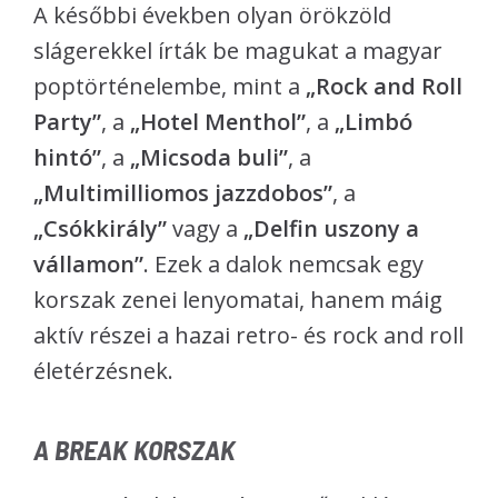
A későbbi években olyan örökzöld
slágerekkel írták be magukat a magyar
poptörténelembe, mint a
„Rock and Roll
Party”
, a
„Hotel Menthol”
, a
„Limbó
hintó”
, a
„Micsoda buli”
, a
„Multimilliomos jazzdobos”
, a
„Csókkirály”
vagy a
„Delfin uszony a
vállamon”
. Ezek a dalok nemcsak egy
korszak zenei lenyomatai, hanem máig
aktív részei a hazai retro- és rock and roll
életérzésnek.
A BREAK KORSZAK