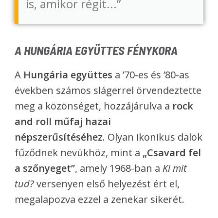
is, amikor régit...”
A HUNGÁRIA EGYÜTTES FÉNYKORA
A
Hungária együttes
a ’70-es és ’80-as
években számos slágerrel örvendeztette
meg a közönséget, hozzájárulva a
rock
and roll műfaj hazai
népszerűsítéséhez
. Olyan ikonikus dalok
fűződnek nevükhöz, mint a
„Csavard fel
a szőnyeget”
, amely 1968-ban a
Ki mit
tud?
versenyen első helyezést ért el,
megalapozva ezzel a zenekar sikerét.